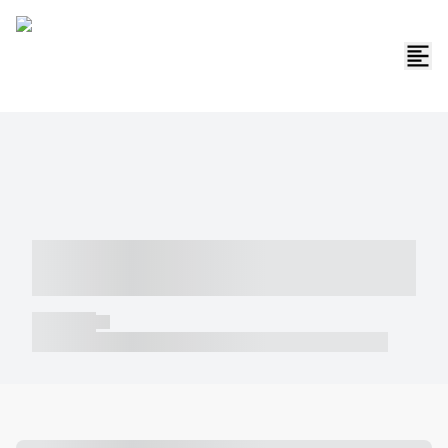
----- ----- -- ------ ---- ---- -- ----- -----
----- --- ------
----- -----
----- ----- -- ------ ---- ---- -- ----- ----- ----- --- ------