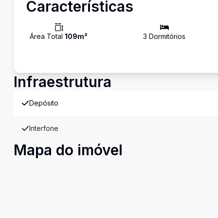
Características
Área Total
109
m²
3
Dormitório
s
Infraestrutura
Depósito
Interfone
Mapa do imóvel