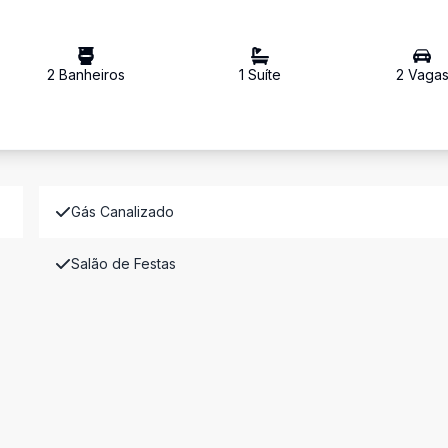
2
Banheiro
s
1
Suíte
2
Vaga
Gás Canalizado
Salão de Festas