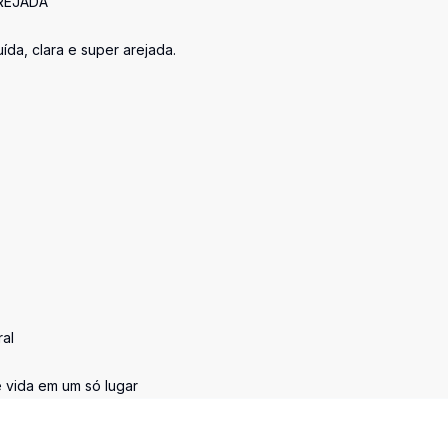
AREJADA
ída, clara e super arejada.
ral
 vida em um só lugar