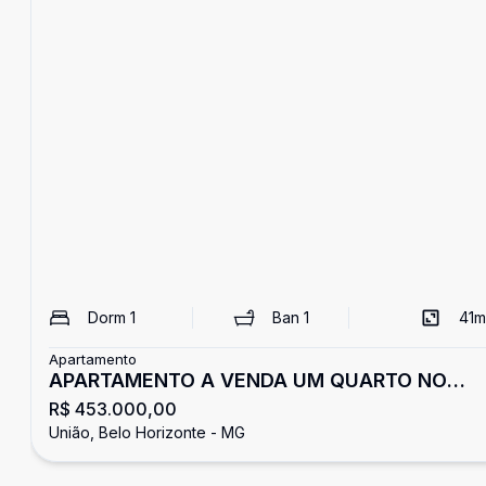
Dorm
1
Ban
1
41
m
Apartamento
APARTAMENTO A VENDA UM QUARTO NO
R$ 453.000,00
UNIAO
União, Belo Horizonte - MG