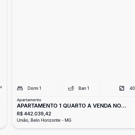
²
Dorm
1
Ban
1
40
Apartamento
APARTAMENTO 1 QUARTO A VENDA NO
R$ 442.039,42
BAIRRO UNIAO
União, Belo Horizonte - MG