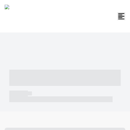
----- ----- -- ------ ---- ---- -- ----- -----
----- --- ------
----- -----
----- ----- -- ------ ---- ---- -- ----- ----- ----- --- ------