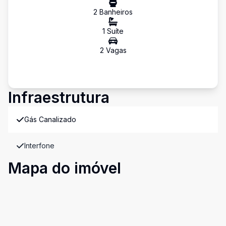
2
Banheiro
s
1
Suíte
2
Vaga
s
Infraestrutura
Gás Canalizado
Interfone
Mapa do imóvel