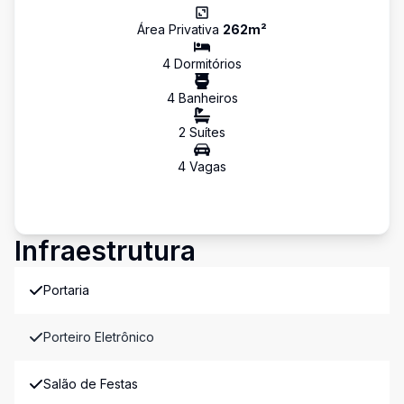
Área Privativa
262
m²
4
Dormitório
s
4
Banheiro
s
2
Suíte
s
4
Vaga
s
Infraestrutura
Portaria
Porteiro Eletrônico
Salão de Festas