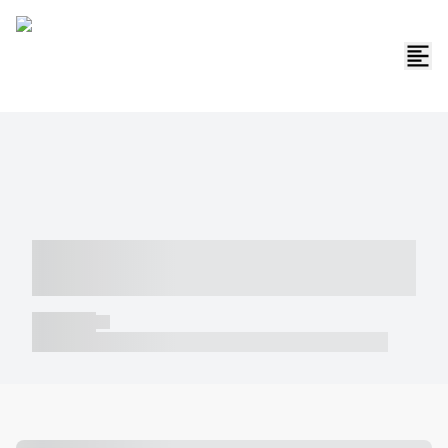
----- ----- -- ------ ---- ---- -- ----- -----
----- --- ------
----- -----
----- ----- -- ------ ---- ---- -- ----- ----- ----- --- ------