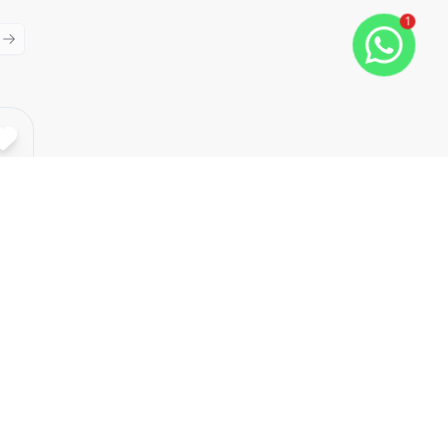
1
ious slide
Next slide
Cód:
VIT5660
Comparar