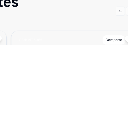
tes
Prev
Cód:
VIT6065
Comparar