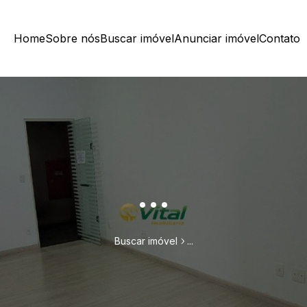
Home
Sobre nós
Buscar imóvel
Anunciar imóvel
Contato
...
Buscar imóvel
...