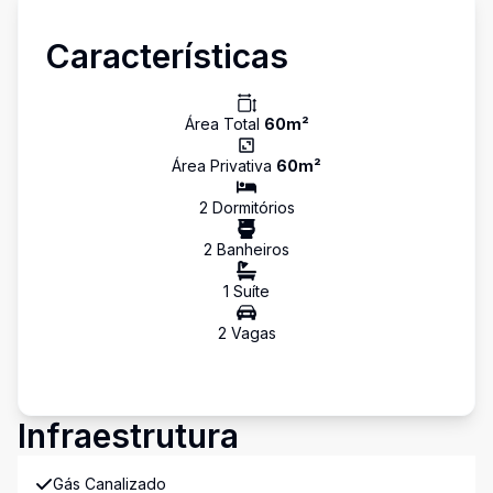
Características
Área Total
60
m²
Área Privativa
60
m²
2
Dormitório
s
2
Banheiro
s
1
Suíte
2
Vaga
s
Infraestrutura
Gás Canalizado