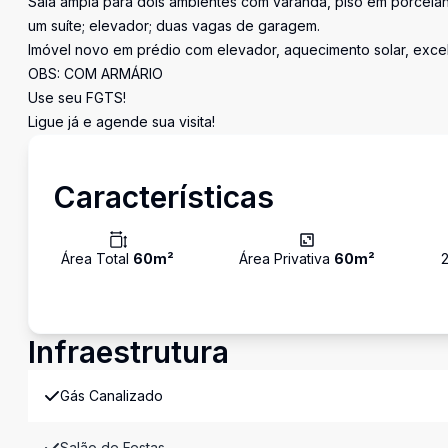
Sala ampla para dois ambientes com varanda, piso em porcelana
um suíte; elevador; duas vagas de garagem.
Imóvel novo em prédio com elevador, aquecimento solar, excel
OBS: COM ARMÁRIO
Use seu FGTS!
Ligue já e agende sua visita!
Características
Área Total
60
m²
Área Privativa
60
m²
Infraestrutura
Gás Canalizado
Salão de Festas