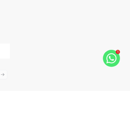
1
ious slide
Next slide
Cód:
VIT6271
Comparar