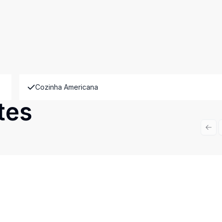
Cozinha Americana
tes
Prev
Cód:
VIT6823
Comparar