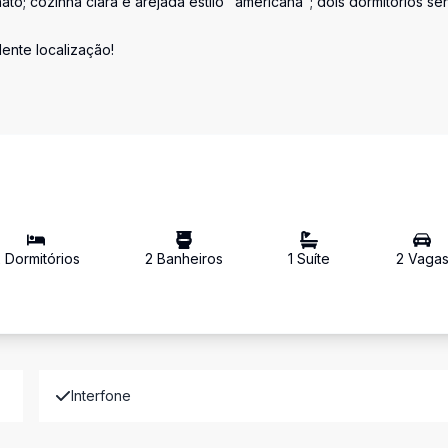
to; cozinha clara e arejada estilo "americana"; dois dormitórios s
ente localização!
2
Dormitório
s
2
Banheiro
s
1
Suíte
2
Vaga
Interfone