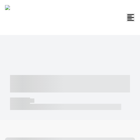
----- ----- -- ------ ---- ---- -- ----- -----
----- --- ------
----- -----
----- ----- -- ------ ---- ---- -- ----- ----- ----- --- ------